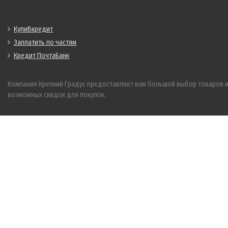
КупиВкредит
Заплатить по частям
Кредит ПочтаБанк
Компания Крепкий Градус предоставляет вам большой выбор товаров 
возможных скидок для покупок.