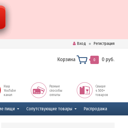
Вход
Регистрация
Корзина
0 руб.
0
Наш
Разные
Свыше
YouTube
способы
4 500+
канал
оплаты
товаров
ие пищи
Сопутствующие товары
Распродажа