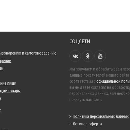
СОЦСЕТИ
пивоварению и самогоноварению
арение
ие
Мы получаем и обрабатываем пер
данные посетителей нашего сайта
соответствии с
официальной поли
ение пищи
вы не даете согласия на обработк
ющие товары
персональных данных, вам необх
а
покинуть наш сайт.
Е
Политика персональных данных
Договор оферта