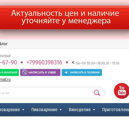
Блог
платный
-67-90
+79960398316
<
Пн—Пт 10:30—18:30,сб - 15:30
ail.ru
новарение
Пивоварение
Виноделие
Приготовлен