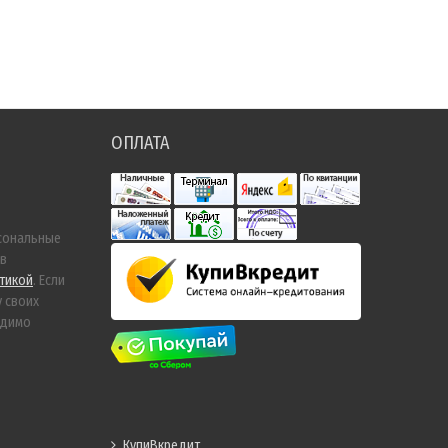
ОПЛАТА
сональные
 в
тикой
. Если
у своих
одимо
КупиВкредит