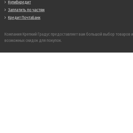
КупиВкредит
Заплатить по частям
Кредит ПочтаБанк
Компания Крепкий Градус предоставляет вам большой выбор товаров 
возможных скидок для покупок.