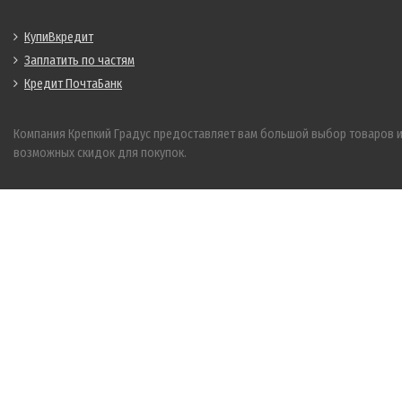
КупиВкредит
Заплатить по частям
Кредит ПочтаБанк
Компания Крепкий Градус предоставляет вам большой выбор товаров 
возможных скидок для покупок.