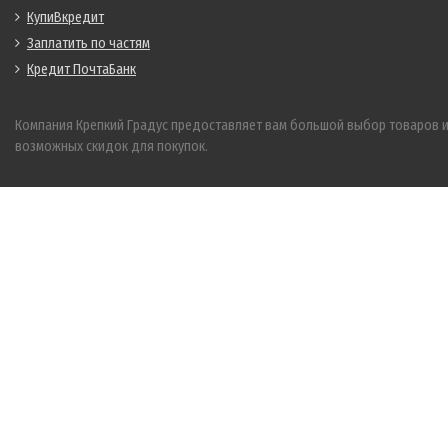
КупиВкредит
Заплатить по частям
Кредит ПочтаБанк
Компания Крепкий Градус предоставляет вам большой выбор товаров 
возможных скидок для покупок.