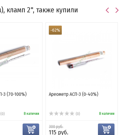
, кламп 2", также купили
-62%
СКИ
-3 (70-100%)
Ареометр АСП-3 (0-40%)
Загл
В наличии
В наличии
(0)
(0)
300 руб.
250 
115 руб.