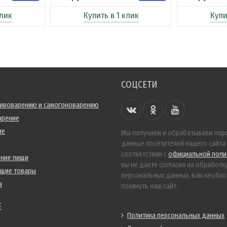
клик
Купить в 1 клик
Купи
СОЦСЕТИ
пивоварению и самогоноварению
арение
ие
Мы получаем и обрабатываем пер
данные посетителей нашего сайта
соответствии с
официальной поли
ение пищи
вы не даете согласия на обработк
ющие товары
персональных данных, вам необх
а
покинуть наш сайт.
Е
Политика персональных данных