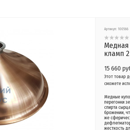
Артикул:
100566
Медная 
кламп 2
15 660 ру
Этот товар 
сможете исп
Медные купо
перегонки з
спирта сырца
брожении, чт
же сферичес
дефлегматор
жесткость дл