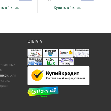
ть в 1 клик
Купить в 1 клик
ОПЛАТА
сональные
 в
тикой
. Если
у своих
одимо