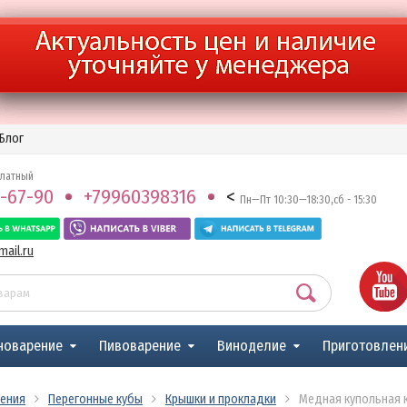
Блог
платный
-67-90
+79960398316
<
Пн—Пт 10:30—18:30,сб - 15:30
ail.ru
новарение
Пивоварение
Виноделие
Приготовлен
ения
Перегонные кубы
Крышки и прокладки
Медная купольная кр