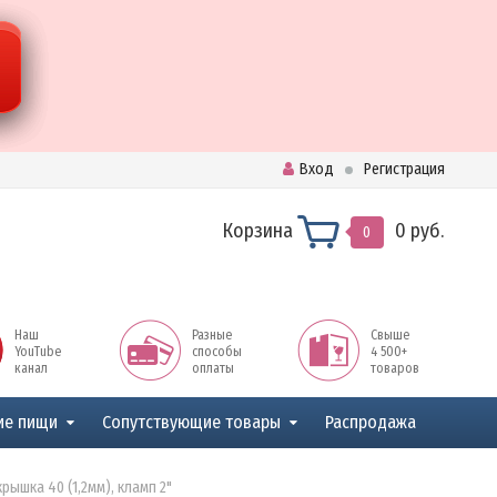
Вход
Регистрация
Корзина
0 руб.
0
Наш
Разные
Свыше
YouTube
способы
4 500+
канал
оплаты
товаров
ие пищи
Сопутствующие товары
Распродажа
ышка 40 (1,2мм), кламп 2"