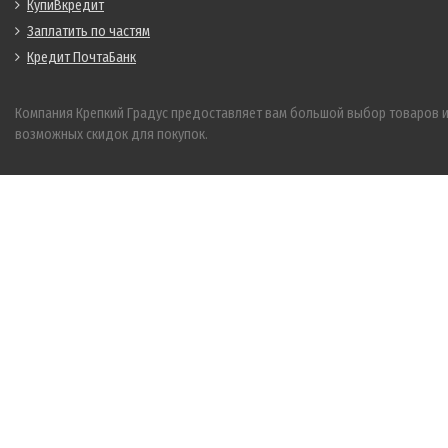
КупиВкредит
Заплатить по частям
Кредит ПочтаБанк
Компания Крепкий Градус предоставляет вам большой выбор товаров 
возможных скидок для покупок.