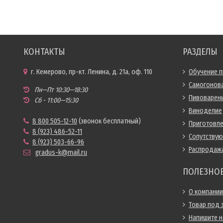
КОНТАКТЫ
РАЗДЕЛЫ
г. Кемерово, пр-кт. Ленина, д. 21а, оф. 110
Обучение 
Самогонов
Пн—Пт 10:30—18:30
Пивоварен
Сб - 11:00—15:30
Виноделие
8 800 505-12-10
(звонок бесплатный)
Приготовл
8 (923) 486-52-11
Сопутству
8 (923) 503-66-96
Распродаж
gradus-k@mail.ru
ПОЛЕЗНО
О компании
Товар под 
Напишите 