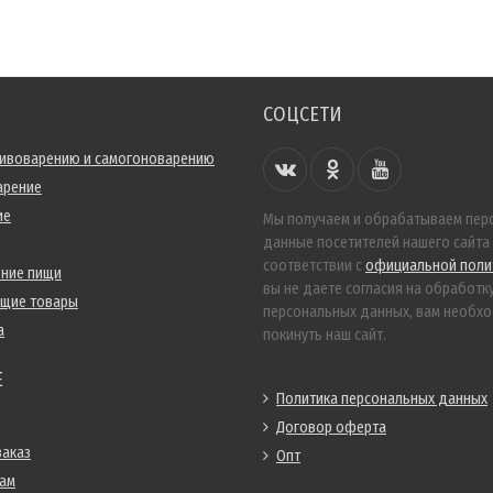
СОЦСЕТИ
пивоварению и самогоноварению
арение
ие
Мы получаем и обрабатываем пер
данные посетителей нашего сайта
соответствии с
официальной поли
ение пищи
вы не даете согласия на обработк
ющие товары
персональных данных, вам необх
а
покинуть наш сайт.
Е
Политика персональных данных
Договор оферта
заказ
Опт
нам