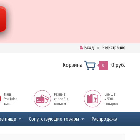
Вход
Регистрация
Корзина
0 руб.
0
Наш
Разные
Свыше
YouTube
способы
4 500+
канал
оплаты
товаров
ие пищи
Сопутствующие товары
Распродажа