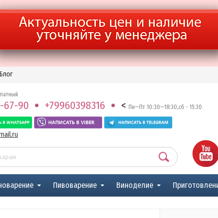
Блог
платный
-67-90
+79960398316
<
Пн—Пт 10:30—18:30,сб - 15:30
ail.ru
новарение
Пивоварение
Виноделие
Приготовлен