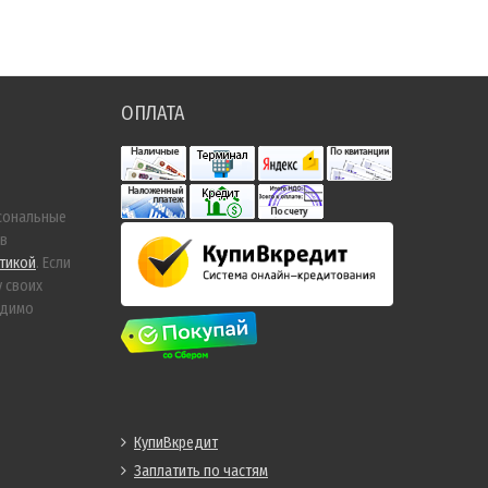
ОПЛАТА
сональные
 в
тикой
. Если
у своих
одимо
КупиВкредит
Заплатить по частям