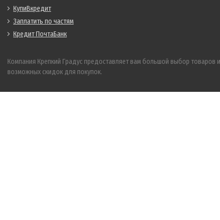
КупиВкредит
Заплатить по частям
Кредит ПочтаБанк
Компания Крепкий Градус предоставляет вам большой выбор товаров 
возможных скидок для покупок.