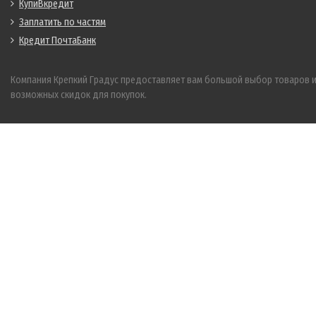
КупиВкредит
Заплатить по частям
Кредит ПочтаБанк
Компания Крепкий Градус предоставляет вам большой выбор товаров 
возможных скидок для покупок.