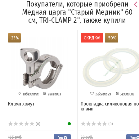
Покупатели, которые приобрели
Медная царга "Старый Медник" 60
см, TRI-CLAMP 2", также купили
-23%
СКИДКА!
-50%
избранное
сравнить
избранное
сравнить
Кламп хомут
Прокладка силиконовая п
кламп
(0)
(0)
165 руб.
20 руб.