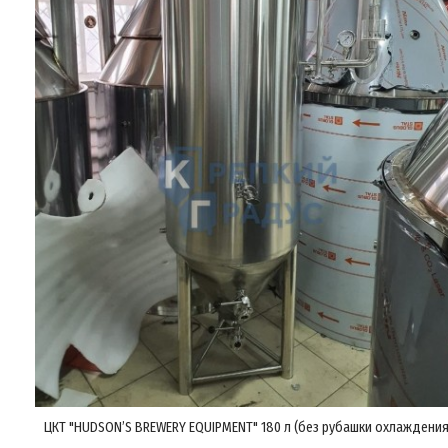
ЦКТ "HUDSON’S BREWERY EQUIPMENT" 180 л (без рубашки охлаждения