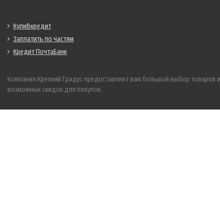
КупиВкредит
Заплатить по частям
Кредит ПочтаБанк
Компания Крепкий Градус предоставляет вам большой выбор товаров 
возможных скидок для покупок.