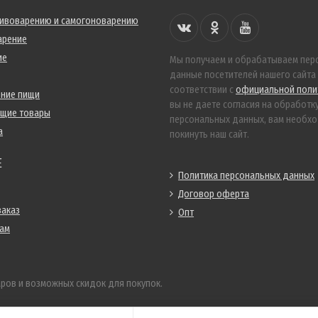
пивоварению и самогоноварению
арение
ие
Мы получаем и обрабатываем пер
данные посетителей нашего сайта
соответствии с
официальной поли
ение пищи
вы не даете согласия на обработк
ющие товары
персональных данных, вам необх
а
покинуть наш сайт.
Е
Политика персональных данных
Договор оферта
заказ
Опт
нам
ров и возможных скидок для покупок.