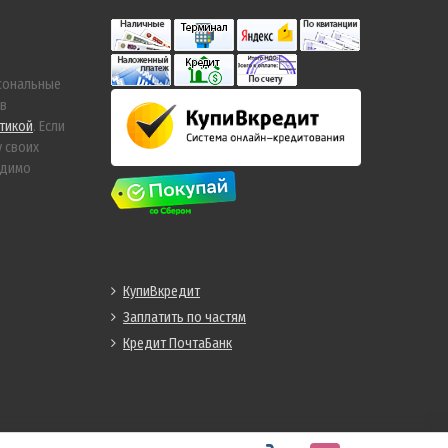
сональные
 в
тикой
. Если
у своих
одимо
КупиВкредит
Заплатить по частям
Кредит ПочтаБанк