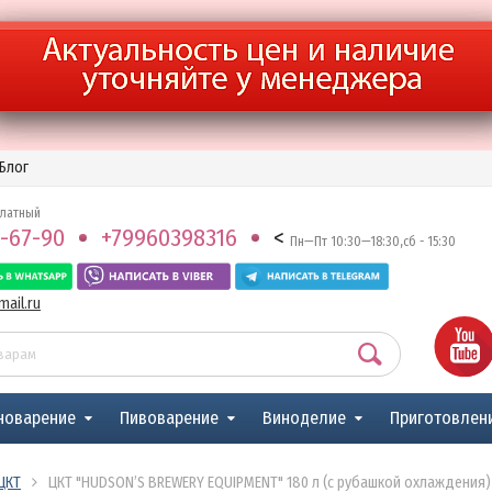
Блог
платный
-67-90
+79960398316
<
Пн—Пт 10:30—18:30,сб - 15:30
ail.ru
новарение
Пивоварение
Виноделие
Приготовлен
ЦКТ
ЦКТ "HUDSON’S BREWERY EQUIPMENT" 180 л (с рубашкой охлаждения)