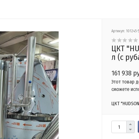
Артикул:
101245-
ЦКТ "HU
л (с ру
161 938 р
Этот товар 
сможете исп
ЦКТ "HUDSON