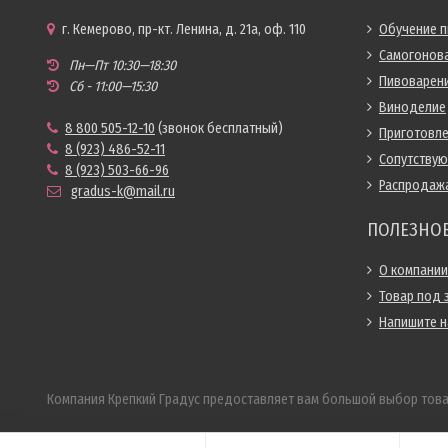
г. Кемерово, пр-кт. Ленина, д. 21а, оф. 110
Обучение 
Самогонов
Пн—Пт 10:30—18:30
Пивоварен
Сб - 11:00—15:30
Виноделие
8 800 505-12-10
(звонок бесплатный)
Приготовл
8 (923) 486-52-11
Сопутству
8 (923) 503-66-96
Распродаж
gradus-k@mail.ru
ПОЛЕЗНО
О компании
Товар под 
Напишите 
Компания Крепкий Градус предоставляет вам большой выбор това