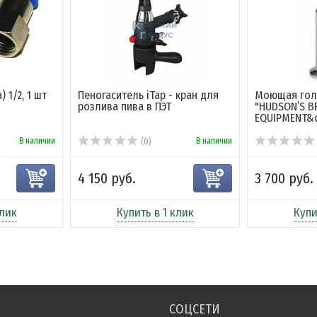
 1/2, 1 шт
Пеногаситель iTap - кран для
Моющая гол
розлива пива в ПЭТ
"HUDSON’S B
EQUIPMENT&q.
В наличии
В наличии
(0)
4 150 руб.
3 700 руб.
клик
Купить в 1 клик
Купи
СОЦСЕТИ