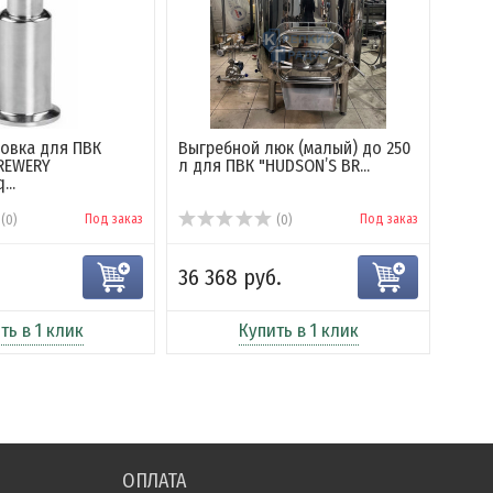
овка для ПВК
Выгребной люк (малый) до 250
Обвя
REWERY
л для ПВК "HUDSON’S BR...
"HUD
..
Под заказ
Под заказ
(0)
(0)
36 368 руб.
122 
ть в 1 клик
Купить в 1 клик
ОПЛАТА